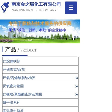
南京金之瑞化工有限公司
NANJING JINZHIRUI COMPANY
专注于胶粘剂技术服务的供应商
秉承 “诚信、创新、奉献” 的企业精神
产品
/
PRODUCT
硅烷偶联剂
开姆洛克/西邦
»
环氧/丙烯酸脂结构胶
»
厌氧密封锁固
»
硅橡胶/聚氨酯密封及粘接
瞬干胶系列
高温密封修补