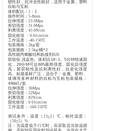
韧性好，抗冲击性能好，适用于金属，塑料
自粘与互粘
1
体积配比：
1
：
操作时间：
5-8min
拉伸强度：
23.0Mpa
剪切强度：
31.0Mpa
剥离强度：
43.0N/cm
固化收缩
：
0.01cm/cm
工作温度：
-40-150
℃
包装规格：
2kg/
套
*2
包装规格：
2.5kg/
桶
高性能丙烯酸结构粘接剂
828
10:1
5
双组份
,
浅蓝色。体积比
。
分钟快速固
20
80%
化，
分钟可达
最终强度。固化后强度
高，胶层韧性及抗剥离性好，抗老化强度
高。粘接基材广泛，适合于：金属、塑料、
玻璃等多种材料的自粘与互粘包装规格：
490ml/
套
拉伸强度：
36Mpa
剪切强度：
22Mpa
剥离强度：
82N/cm
固化收缩：
0.01cm/cm
工作温度：
-160-150
℃
测试条件：温度（
23
+
2
）℃，相对温度：
（
50
+
5
）
%
注：当温度低于
15
℃时，应采取适当加温措
施，否则对应固化时间会延长。当混合大于