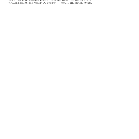
20g
时操作时间将会缩短。表中数据为实验
室条件下取得。
上一个：
丙烯酸酯结构粘接系列
下一个：
丙烯酸酯结构粘接系列
联系我们
18915968466
电话：
13770653267
微信：
13770653267