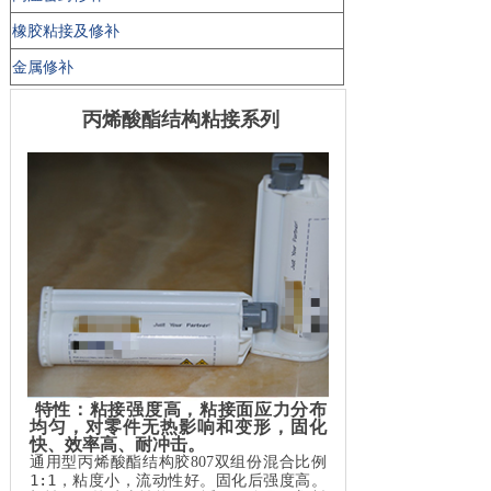
橡胶粘接及修补
金属修补
丙烯酸酯结构粘接系列
特性：粘接强度高，粘接面应力分布
均匀，对零件无热影响和变形，固化
快、效率高、耐冲击。
通用型丙烯酸酯结构胶
807
双组份混合比例
1:1
，粘度小，流动性好。固化后强度高。